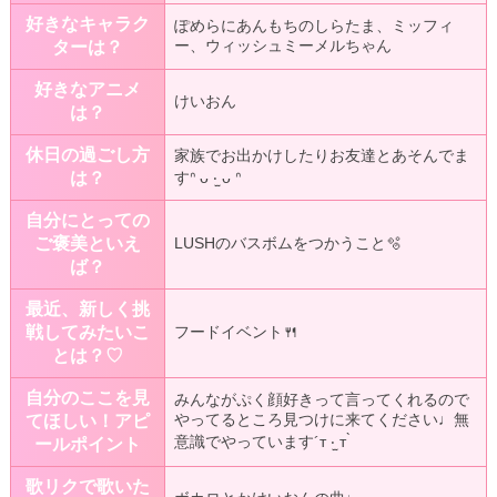
好きなキャラク
ぽめらにあんもちのしらたま、ミッフィ
ー、ウィッシュミーメルちゃん
ターは？
好きなアニメ
けいおん
は？
休日の過ごし方
家族でお出かけしたりお友達とあそんでま
は？
すᐢ ᴗ ‧̫ ᴗ ᐢ
自分にとっての
ご褒美といえ
LUSHのバスボムをつかうこと🫧
ば？
最近、新しく挑
戦してみたいこ
フードイベント🍴
とは？♡
自分のここを見
みんながぷく顔好きって言ってくれるので
やってるところ見つけに来てください♩無
てほしい！アピ
意識でやっています´т ‧̫ т ̀
ールポイント
歌リクで歌いた