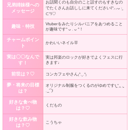
お話聞くのも自分のこと話すのもすきなの
兄弟姉妹様への
でたくさんお話ししに来てください꒰ᐢ⸝⸝ᴗ ·̫
メッセージ
⊂ᐢ꒱♡
Vtuberをみたりシルバニアをあつめること
趣味・特技
が趣味ですᐢ ᴗ . ᴗ ᐢ！
チャームポイン
かわいいネイル🐰
ト
実は〇〇なんで
実は邦楽のロックが好きでよくフェスに行
きます♩
す！
前世は？♡
コンカフェやさん₍ᐢ.ˬ.ᐡ₎
夢・将来の目標
オリジナル制服をつくるのがゆめです𐔌ᵔ⁔ ܸ. ̫
.⁔ ͡ 𐦯
は？
好きな食べ物
くだもの
は？♡
好きな飲み物
こうちゃ
は？♡