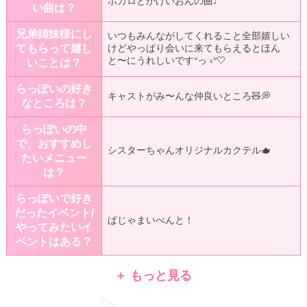
ボカロとかけいおんの曲♩
い曲は？
兄弟姉妹様にし
いつもみんながしてくれること全部嬉しい
てもらって嬉し
けどやっぱり会いに来てもらえるとほん
と〜にうれしいですᐡっ ‹ᐡ🤍
いことは？
らっぽいの好き
キャストがみ〜んな仲良いところ🧸💭
なところは？
らっぽいの中
で、おすすめし
シスターちゃんオリジナルカクテル🫖
たいメニュー
は？
らっぽいで好き
だったイベント/
ぱじゃまいべんと！
やってみたいイ
ベントはある？
＋ もっと見る