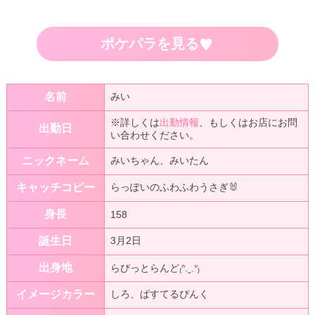
ポケパラを見る
♥
名前
みい
※詳しくは
出勤情報
、もしくはお店にお問
出勤日
い合わせください。
ニックネーム
みいちゃん、みいたん
キャッチコピー
らっぽいのふわふわうさぎ🐰
身長
158
誕生日
3月2日
出身地
らびっとらんど₍ᐢ.ˬ.ᐡ₎
イメージカラー
しろ、ぱすてるぴんく