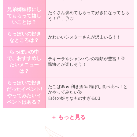
兄弟姉妹様にし
たくさん褒めてもらって好きになってもら
てもらって嬉し
う！꒰՞ ܸ. . ܸ՞꒱♡
いことは？
らっぽいの好き
かわいいシスターさんが沢山いる！！
なところは？
らっぽいの中
で、おすすめし
テキーラやシャンパンの種類が豊富！🥂
懺悔とか楽しそう！
たいメニュー
は？
らっぽいで好き
たこぱ🐙🔥 利き酒🍶 梅ぼし食べ比べ！と
だったイベント/
かやってみたい🦭
やってみたいイ
自分の好きなものすぎる🤦‍♂️
ベントはある？
＋ もっと見る