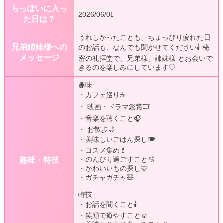
らっぽいに入っ
2026/06/01
た日は？
うれしかったことも、ちょっぴり疲れた日
兄弟姉妹様への
のお話も、なんでも聞かせてください🕯️ 秘
メッセージ
密の礼拝堂で、兄弟様、姉妹様 とお会いで
きるのを楽しみにしています♡
趣味
・カフェ巡り☕️
・ 映画・ドラマ鑑賞🎞️
・音楽を聴くこと🎧
・ お散歩🌙
・美味しいごはん探し🍽️
・コスメ集め💄
・のんびり過ごすこと🫧
趣味・特技
・かわいいもの探し🩵
・ガチャガチャ🧸
特技
・お話を聞くこと🕯️
・笑顔で癒やすこと☺️