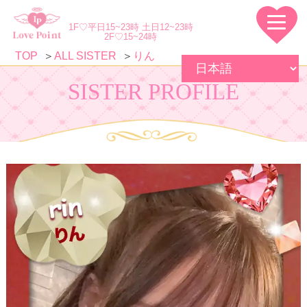
1F♡平日15~23時 土日12~23時
2F♡15~24時
TOP
ALL SISTER
りん
SISTER PROFILE