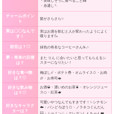
・美味しそうに食べること🍰
・糸通し🪡
チャームポイン
髪がさらさら✨
ト
実は〇〇なんで
実はお酒を飲むと人が変わったようによく
喋ります🍶
す！
前世は？♡
緑色の有名なコーヒーさん☕𓈒𓏸︎︎︎︎
夢・将来の目標
また りん に会いたいと思ってもらえるシ
スターになりたい！
は？
好きな食べ物
梅ぼし☄️・ポテト🍟・オムライス🥚・お肉
は？♡
🍖・お寿司🍣
お酒🥃・濃いめのお茶🍵・オレンジジュー
好きな飲み物
ス🍊・紅茶🫖
は？♡
可愛いやつなんでもすきです！✨シナモン
好きなキャラク
☁️・パンどろぼう🍞・ノラネコぐんだん
ターは？
🐱・ムーミン♘・クレヨンしんちゃん❤️