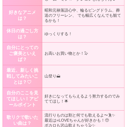
昭和元禄落語心中、輪るピングドラム、葬
好きなアニメ
送のフリーレン、 でも幅広くなんでも観て
は？
るかも！
休日の過ごし方
ゆっくりする！
は？
自分にとっての
ご褒美といえ
お高いお買い物とか！🦭
ば？
最近、新しく挑
戦してみたいこ
山登り🗻
とは？♡
自分のここを見
好きになってもらえるよう努力するのでみ
てほしい！アピ
ててほし！🌟
ールポイント
流行りものは割と何でも歌えるよ〜🕺✨
歌リクで歌いた
最近は=LOVEちゃんが好きかも！🥺
い曲は？
ボカロも沢山歌えちゃう🦭✨